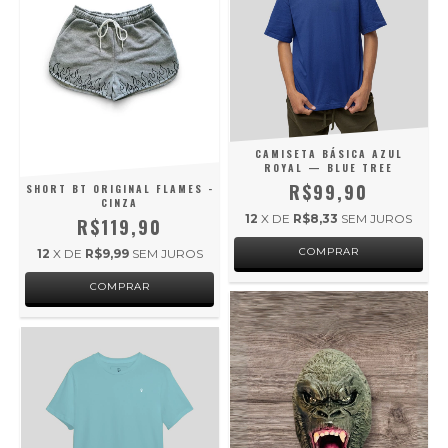
CAMISETA BÁSICA AZUL
ROYAL — BLUE TREE
R$99,90
SHORT BT ORIGINAL FLAMES -
CINZA
12
X DE
R$8,33
SEM JUROS
R$119,90
COMPRAR
12
X DE
R$9,99
SEM JUROS
COMPRAR