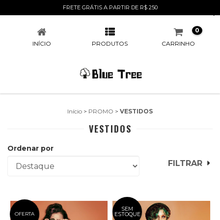
FRETE GRÁTIS A PARTIR DE R$ 250
VESTIDOS
0
INÍCIO
PRODUTOS
CARRINHO
Início
>
PROMO
>
VESTIDOS
VESTIDOS
Ordenar por
FILTRAR
SEM
OFERTA
ESTOQUE