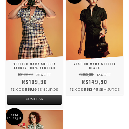
VESTIDO MARY SHELLEY
VESTIDO MARY SHELLEY
XADREZ 100% ALGODÃO
BLACK
R$169,90
R$169,90
35
% OFF
12
% OFF
R$109,90
R$149,90
12
X DE
R$9,16
SEM JUROS
12
X DE
R$12,49
SEM JUROS
COMPRAR
SEM
ESTOQUE