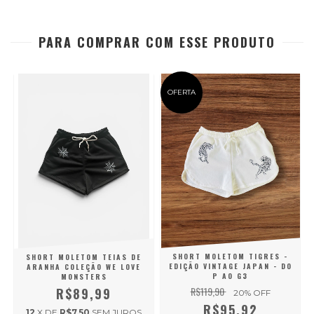
PARA COMPRAR COM ESSE PRODUTO
OFERTA
SHORT MOLETOM TIGRES -
SHORT MOLETOM TEIAS DE
EDIÇÃO VINTAGE JAPAN - DO
ARANHA COLEÇÃO WE LOVE
P AO G3
MONSTERS
R$119,90
R$89,99
20
% OFF
R$95,92
12
X DE
R$7,50
SEM JUROS