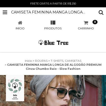
FRETE GRÁTIS A PARTIR DE R$ 250
CAMISETA FEMININA MANGA LONGA DE ALGODÃO PREMIUM CINZA CHUMBO RAIO - SLOW FASHION
0
INÍCIO
PRODUTOS
CARRINHO
Início
>
ROUPAS
>
T-SHIRTS, CAMISETAS
>
CAMISETA FEMININA MANGA LONGA DE ALGODÃO PREMIUM
Cinza Chumbo Raio - Slow Fashion