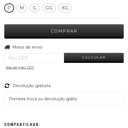
P
M
G
GG
XG
ALTERAR CEP
Entregas para o CEP:
Meios de envio
CALCULAR
Não sei meu CEP
Devolução gratuita
Primeira troca ou devolução grátis
COMPARTILHAR: