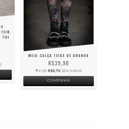
OS
TEIN,
M THE
MEIA-CALÇA TEIAS DE ARANHA
CAMISETA 
R$39,90
S
7
X DE
R$5,70
SEM JUROS
12
X D
COMPRAR