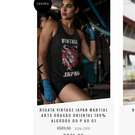
OFERTA
IPES CARTAS
REGATA VINTAGE JAPAN MARTIAL
R
ARTS DRAGÃO ORIENTAL 100%
ALGODÃO DO P AO G1
R$89,90
20
% OFF
 JUROS