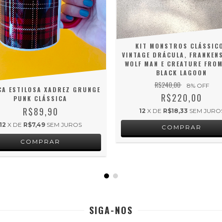
KIT MONSTROS CLÁSSIC
VINTAGE DRÁCULA, FRANKENS
WOLF MAN E CREATURE FRO
BLACK LAGOON
R$240,00
8
% OFF
CA ESTILOSA XADREZ GRUNGE
R$220,00
PUNK CLÁSSICA
R$89,90
12
X DE
R$18,33
SEM JURO
12
X DE
R$7,49
SEM JUROS
SIGA-NOS