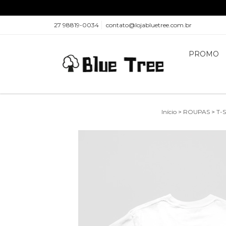
27 98819-0034
contato@lojabluetree.com.br
PROMO
Início
>
ROUPAS
>
T-