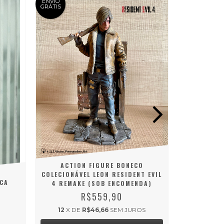
ENVIO
GRÁTIS
ACTION FIGURE BONECO
COLECIONÁVEL LEON RESIDENT EVIL
CA
CAMISETA T
4 REMAKE (SOB ENCOMENDA)
R$559,90
12
X DE
R$46,66
SEM JUROS
12
X D