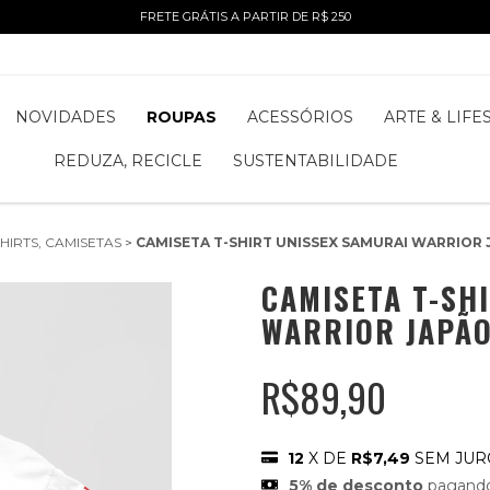
FRETE GRÁTIS A PARTIR DE R$ 250
NOVIDADES
ROUPAS
ACESSÓRIOS
ARTE & LIFE
REDUZA, RECICLE
SUSTENTABILIDADE
SHIRTS, CAMISETAS
>
CAMISETA T-SHIRT UNISSEX SAMURAI WARRIOR J
CAMISETA T-SH
WARRIOR JAPÃO
R$89,90
12
X DE
R$7,49
SEM JUR
5% de desconto
pagando