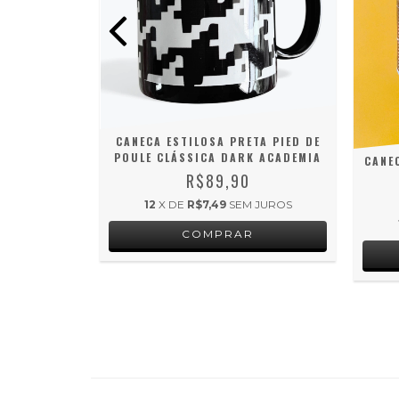
CANECA ESTILOSA PRETA PIED DE
POULE CLÁSSICA DARK ACADEMIA
CANE
TAGE STYLE
R$89,90
12
X DE
R$7,49
SEM JUROS
 JUROS