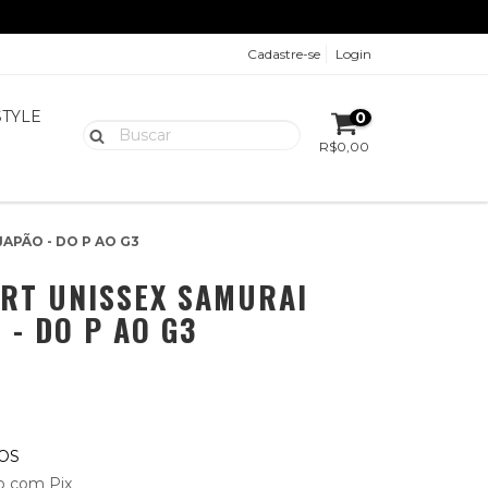
Cadastre-se
Login
STYLE
0
R$0,00
APÃO - DO P AO G3
IRT UNISSEX SAMURAI
 - DO P AO G3
OS
 com Pix