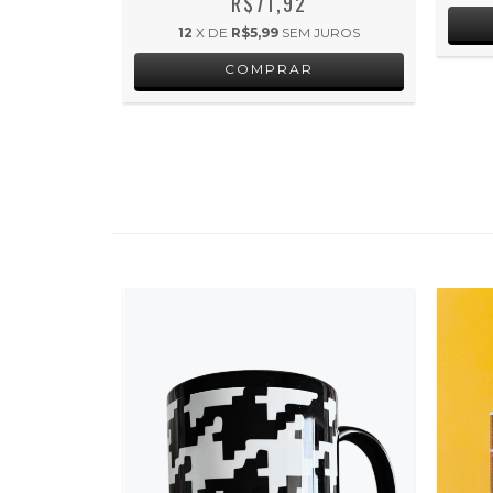
R$71,92
12
X DE
R$5,99
SEM JUROS
COMPRAR