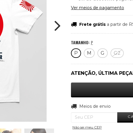
Ver meios de pagamento
Frete grátis
a partir de
R
TAMANHO:
P
P
M
G
G2
ATENÇÃO, ÚLTIMA PEÇA
Entregas para o CEP:
Meios de envio
C
Não sei meu CEP